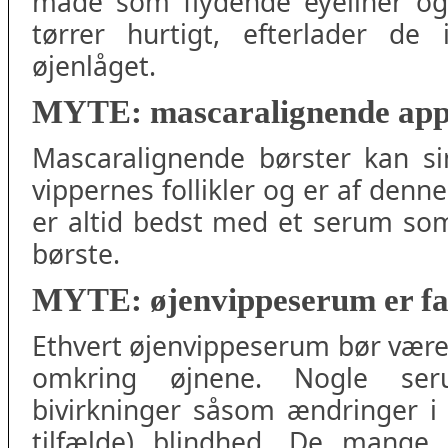
måde som flydende eyeliner og
tørrer hurtigt, efterlader de 
øjenlåget.
MYTE: mascaralignende appl
Mascaralignende børster kan si
vippernes follikler og er af denne
er altid bedst med et serum som
børste.
MYTE: øjenvippeserum er fa
Ethvert øjenvippeserum bør være 
omkring øjnene. Nogle ser
bivirkninger såsom ændringer i 
tilfælde) blindhed. De mange