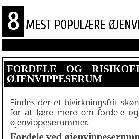
8
MEST POPULÆRE ØJENV
FORDELE OG RISIKO
ØJENVIPPESERUM
Findes der et bivirkningsfrit sk
for at lære mere om fordele og
øjenvippeserummer.
Fordele ved øjenvippeserum