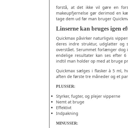
forstå, at det ikke vil gøre en fo
makeupfjernelse gør derimod en kæm
tage dem ud før man bruger Quickm
Linserne kan bruges igen ef
Quickmax påvirker naturligvis vipper
deres indre struktur, udglatter og
overstået. Serummet forlænger dog i
endelige resultater kan ses efter 6
indtil man holder op med at bruge pr
Quickmax sælges i flasker à 5 ml, h
aften de første tre måneder og et pa
PLUSSER:
Styrker, fugter, og plejer vipperne
Nemt at bruge
Effektivt
Indpakning
MINUSSER: