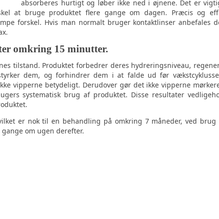
absorberes hurtigt og løber ikke ned i øjnene. Det er vigti
rskel at bruge produktet flere gange om dagen. Præcis og eff
pe forskel. Hvis man normalt bruger kontaktlinser anbefales d
ax.
ter omkring 15 minutter.
nes tilstand. Produktet forbedrer deres hydreringsniveau, regene
 styrker dem, og forhindrer dem i at falde ud før vækstcykluss
kke vipperne betydeligt. Derudover gør det ikke vipperne mørker
 ugers systematisk brug af produktet. Disse resultater vedligeh
oduktet.
vilket er nok til en behandling på omkring 7 måneder, ved brug
r gange om ugen derefter.