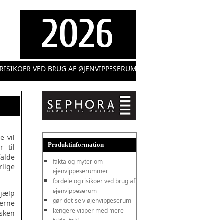
2026
SIKOER VED BRUG AF ØJENVIPPESERUM
***
GØR-DET-SELV ØJENV
 vil
Produktinformation
 til
falde
fakta og myter om
lige
øjenvippeserummer
fordele og risikoer ved brug af
øjenvippeserum
hjælp
gør-det-selv øjenvippeserum
jerne
længere vipper med mere
sken