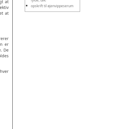
fylde, tak!
gt at
opskrift til øjenvippeserum
ektiv
et at
rerer
en er
e. De
oldes
 hver