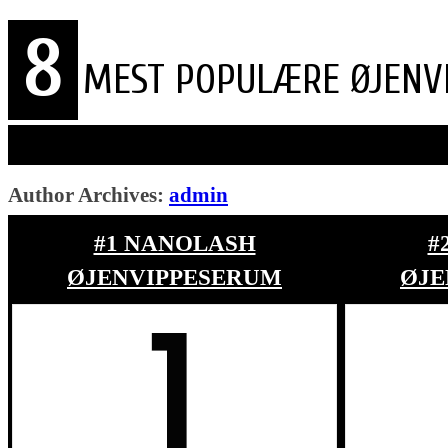
8
MEST POPULÆRE ØJENV
Author Archives:
admin
#1 NANOLASH
#
ØJENVIPPESERUM
ØJE