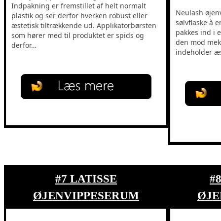
Indpakning er fremstillet af helt normalt
Neulash øjen
plastik og ser derfor hverken robust eller
sølvflaske à e
æstetisk tiltrækkende ud. Applikatorbørsten
pakkes ind i 
som hører med til produktet er spids og
den mod meka
derfor…
indeholder æ
#7 LATISSE
#
ØJENVIPPESERUM
ØJE