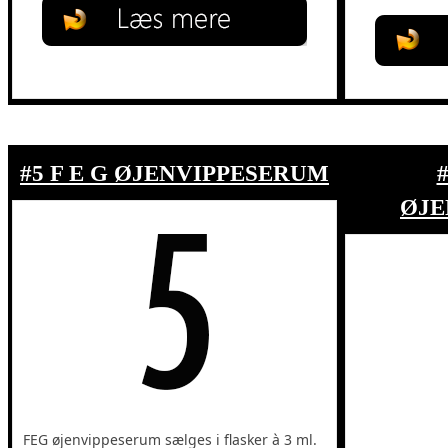
#5 F E G ØJENVIPPESERUM
ØJE
FEG øjenvippeserum sælges i flasker à 3 ml.