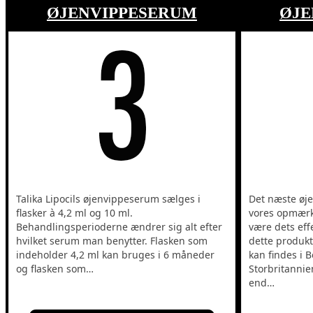
ØJENVIPPESERUM
ØJE
Talika Lipocils øjenvippeserum sælges i
Det næste øj
flasker à 4,2 ml og 10 ml.
vores opmærk
Behandlingsperioderne ændrer sig alt efter
være dets eff
hvilket serum man benytter. Flasken som
dette produkt
indeholder 4,2 ml kan bruges i 6 måneder
kan findes i B
og flasken som…
Storbritannie
end…